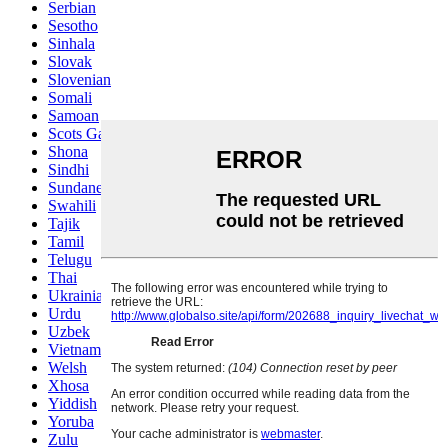
Serbian
Sesotho
Sinhala
Slovak
Slovenian
Somali
Samoan
Scots Gaelic
Shona
Sindhi
Sundanese
Swahili
Tajik
Tamil
Telugu
Thai
Ukrainian
Urdu
Uzbek
Vietnamese
Welsh
Xhosa
Yiddish
Yoruba
Zulu