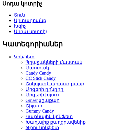
Սոդա կոտրիչ
Տուն
Արտադրանք
Խզիչ
Սոդա կոտրիչ
Կատեգորիաներ
Կոնֆետ
Պղպջակների մաստակ
Մաստակ
Candy Candy
CC Stick Candy
Շոկոլադե արտադրանք
Մրգերի դոնդող
Մրգերի խյուս
Ginseng շաքար
Շիլափ
Gummy Candy
Կաթնային կոնֆետ
Խաղալիք քաղցրավենիք
Թթու կոնֆետ