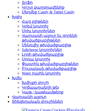
Տոֆի
Կոշտ քաղցրավենիք
Սեղմեք Candy & Tablet Candy
Խզիչ
Հաց բլիթներ
Կրեմ կոտրիչ
Սոխ կոտրիչներ
Վարսակի ալյուր եւ ցորենի
թխվածքաբլիթներ
Սենդվիչ թխվածքաբլիթ
Saltcheese կոտրիչներ
Լոռի թխվածքաբլիթ
Սոդա կոտրիչ
Փայտիկ թխվածքաբլիթներ
Բուսական թխվածքաբլիթ
Water րային կոտրիչ
Խմել
Խմիչքի փոշի
Կոճապղպեղի թեյ
Կաթ / կաթնամթերք
Վարսակի ալյուր
Տիեզերական փուչիկներ