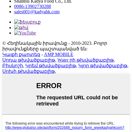
Shantou Kadya Food Co., Ltd.
0086-13902730288
sales001@kadyahk.com
© Հեղինակային իրավունք - 2010-2023. Բոլոր
իրավունքները պաշտպանված են:
Կայքի քարտեզ
-
AMP MOBILE
Սոդա թխվածքաբլիթ
,
Water րի թխվածքաբլիթ
,
Բիսկոշի
,
Կրեմ թխվածքաբլիթ
,
Կլոր թխվածքաբլիթ
,
Սոխի թխվածքաբլիթ
,