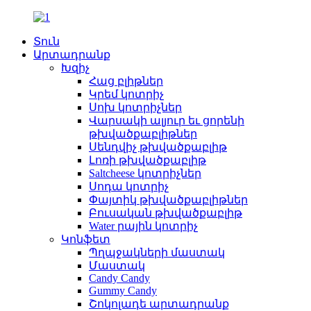
Տուն
Արտադրանք
Խզիչ
Հաց բլիթներ
Կրեմ կոտրիչ
Սոխ կոտրիչներ
Վարսակի ալյուր եւ ցորենի
թխվածքաբլիթներ
Սենդվիչ թխվածքաբլիթ
Լոռի թխվածքաբլիթ
Saltcheese կոտրիչներ
Սոդա կոտրիչ
Փայտիկ թխվածքաբլիթներ
Բուսական թխվածքաբլիթ
Water րային կոտրիչ
Կոնֆետ
Պղպջակների մաստակ
Մաստակ
Candy Candy
Gummy Candy
Շոկոլադե արտադրանք