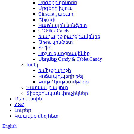
Մրգերի դոնդող
Մրգերի խյուս
Ginseng շաքար
Շիլափ
Կաթնային կոնֆետ
CC Stick Candy
Խաղալիք քաղցրավենիք
Թթու կոնֆետ
Տոֆի
Կոշտ քաղցրավենիք
Սեղմեք Candy & Tablet Candy
Խմել
Խմիչքի փոշի
Կոճապղպեղի թեյ
Կաթ / կաթնամթերք
Վարսակի ալյուր
Տիեզերական փուչիկներ
Մեր մասին
ՀՏՀ
Լուրեր
Կապվեք մեզ հետ
English