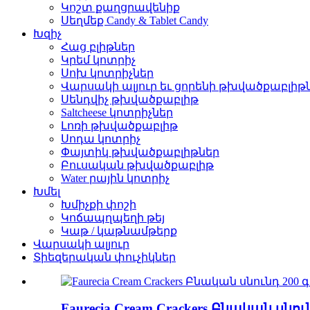
Կոշտ քաղցրավենիք
Սեղմեք Candy & Tablet Candy
Խզիչ
Հաց բլիթներ
Կրեմ կոտրիչ
Սոխ կոտրիչներ
Վարսակի ալյուր եւ ցորենի թխվածքաբլիթ
Սենդվիչ թխվածքաբլիթ
Saltcheese կոտրիչներ
Լոռի թխվածքաբլիթ
Սոդա կոտրիչ
Փայտիկ թխվածքաբլիթներ
Բուսական թխվածքաբլիթ
Water րային կոտրիչ
Խմել
Խմիչքի փոշի
Կոճապղպեղի թեյ
Կաթ / կաթնամթերք
Վարսակի ալյուր
Տիեզերական փուչիկներ
Faurecia Cream Crackers Բնական սնուն