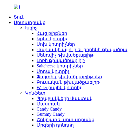
Տուն
Արտադրանք
Խզիչ
Հաց բլիթներ
Կրեմ կոտրիչ
Սոխ կոտրիչներ
Վարսակի ալյուր եւ ցորենի թխվածքա
Սենդվիչ թխվածքաբլիթ
Լոռի թխվածքաբլիթ
Saltcheese կոտրիչներ
Սոդա կոտրիչ
Փայտիկ թխվածքաբլիթներ
Բուսական թխվածքաբլիթ
Water րային կոտրիչ
Կոնֆետ
Պղպջակների մաստակ
Մաստակ
Candy Candy
Gummy Candy
Շոկոլադե արտադրանք
Մրգերի դոնդող