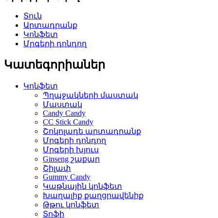
Տուն
Արտադրանք
Կոնֆետ
Մրգերի դոնդող
Կատեգորիաներ
Կոնֆետ
Պղպջակների մաստակ
Մաստակ
Candy Candy
CC Stick Candy
Շոկոլադե արտադրանք
Մրգերի դոնդող
Մրգերի խյուս
Ginseng շաքար
Շիլափ
Gummy Candy
Կաթնային կոնֆետ
Խաղալիք քաղցրավենիք
Թթու կոնֆետ
Տոֆի