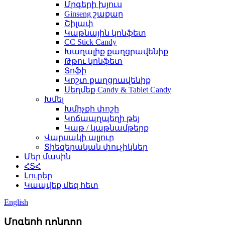
Մրգերի խյուս
Ginseng շաքար
Շիլափ
Կաթնային կոնֆետ
CC Stick Candy
Խաղալիք քաղցրավենիք
Թթու կոնֆետ
Տոֆի
Կոշտ քաղցրավենիք
Սեղմեք Candy & Tablet Candy
Խմել
Խմիչքի փոշի
Կոճապղպեղի թեյ
Կաթ / կաթնամթերք
Վարսակի ալյուր
Տիեզերական փուչիկներ
Մեր մասին
ՀՏՀ
Լուրեր
Կապվեք մեզ հետ
English
Մրգերի դոնդող